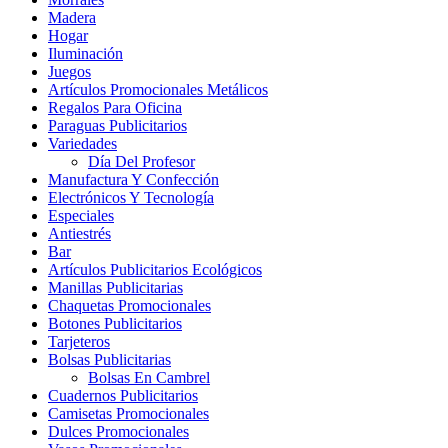
Madera
Hogar
Iluminación
Juegos
Artículos Promocionales Metálicos
Regalos Para Oficina
Paraguas Publicitarios
Variedades
Día Del Profesor
Manufactura Y Confección
Electrónicos Y Tecnología
Especiales
Antiestrés
Bar
Artículos Publicitarios Ecológicos
Manillas Publicitarias
Chaquetas Promocionales
Botones Publicitarios
Tarjeteros
Bolsas Publicitarias
Bolsas En Cambrel
Cuadernos Publicitarios
Camisetas Promocionales
Dulces Promocionales