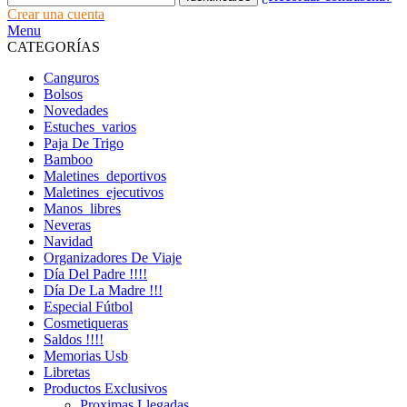
Crear una cuenta
Menu
CATEGORÍAS
Canguros
Bolsos
Novedades
Estuches_varios
Paja De Trigo
Bamboo
Maletines_deportivos
Maletines_ejecutivos
Manos_libres
Neveras
Navidad
Organizadores De Viaje
Día Del Padre !!!!
Día De La Madre !!!
Especial Fútbol
Cosmetiqueras
Saldos !!!!
Memorias Usb
Libretas
Productos Exclusivos
Proximas Llegadas