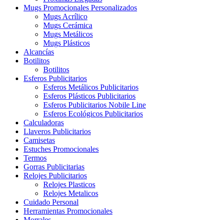
Mugs Promocionales Personalizados
Mugs Acrílico
Mugs Cerámica
Mugs Metálicos
Mugs Plásticos
Alcancías
Botilitos
Botilitos
Esferos Publicitarios
Esferos Metálicos Publicitarios
Esferos Plásticos Publicitarios
Esferos Publicitarios Nobile Line
Esferos Ecológicos Publicitarios
Calculadoras
Llaveros Publicitarios
Camisetas
Estuches Promocionales
Termos
Gorras Publicitarias
Relojes Publicitarios
Relojes Plasticos
Relojes Metalicos
Cuidado Personal
Herramientas Promocionales
Morrales