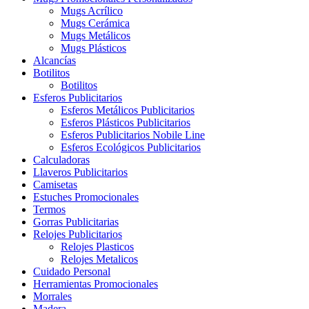
Mugs Acrílico
Mugs Cerámica
Mugs Metálicos
Mugs Plásticos
Alcancías
Botilitos
Botilitos
Esferos Publicitarios
Esferos Metálicos Publicitarios
Esferos Plásticos Publicitarios
Esferos Publicitarios Nobile Line
Esferos Ecológicos Publicitarios
Calculadoras
Llaveros Publicitarios
Camisetas
Estuches Promocionales
Termos
Gorras Publicitarias
Relojes Publicitarios
Relojes Plasticos
Relojes Metalicos
Cuidado Personal
Herramientas Promocionales
Morrales
Madera