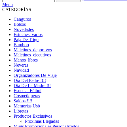
Menu
CATEGORÍAS
Canguros
Bolsos
Novedades
Estuches_varios
Paja De Trigo
Bamboo
Maletines_deportivos
Maletines_ejecutivos
Manos_libres
Neveras
Navidad
Organizadores De Viaje
Día Del Padre !!!!
Día De La Madre !!!
Especial Fútbol
Cosmetiqueras
Saldos !!!!
Memorias Usb
Libretas
Productos Exclusivos
Proximas Llegadas
Mugs Promocionales Personalizados