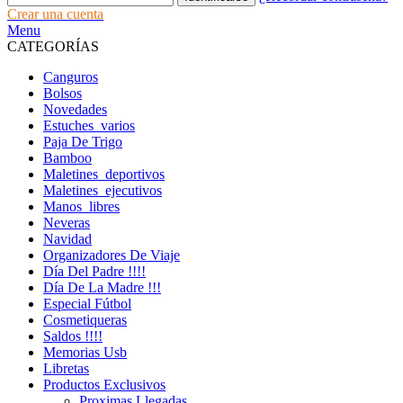
Crear una cuenta
Menu
CATEGORÍAS
Canguros
Bolsos
Novedades
Estuches_varios
Paja De Trigo
Bamboo
Maletines_deportivos
Maletines_ejecutivos
Manos_libres
Neveras
Navidad
Organizadores De Viaje
Día Del Padre !!!!
Día De La Madre !!!
Especial Fútbol
Cosmetiqueras
Saldos !!!!
Memorias Usb
Libretas
Productos Exclusivos
Proximas Llegadas