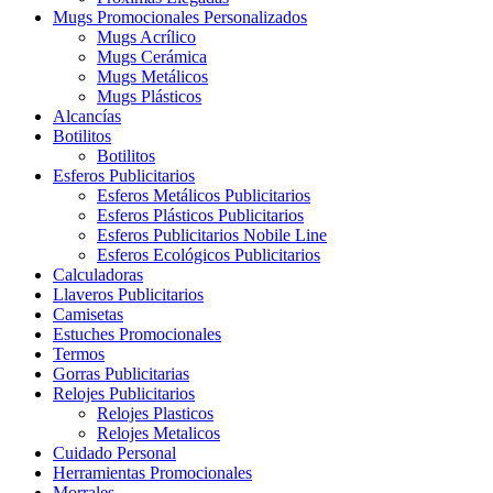
Mugs Promocionales Personalizados
Mugs Acrílico
Mugs Cerámica
Mugs Metálicos
Mugs Plásticos
Alcancías
Botilitos
Botilitos
Esferos Publicitarios
Esferos Metálicos Publicitarios
Esferos Plásticos Publicitarios
Esferos Publicitarios Nobile Line
Esferos Ecológicos Publicitarios
Calculadoras
Llaveros Publicitarios
Camisetas
Estuches Promocionales
Termos
Gorras Publicitarias
Relojes Publicitarios
Relojes Plasticos
Relojes Metalicos
Cuidado Personal
Herramientas Promocionales
Morrales