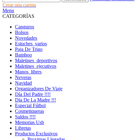
Crear una cuenta
Menu
CATEGORÍAS
Canguros
Bolsos
Novedades
Estuches_varios
Paja De Trigo
Bamboo
Maletines_deportivos
Maletines_ejecutivos
Manos_libres
Neveras
Navidad
Organizadores De Viaje
Día Del Padre !!!!
Día De La Madre !!!
Especial Fútbol
Cosmetiqueras
Saldos !!!!
Memorias Usb
Libretas
Productos Exclusivos
Proximas Llegadas