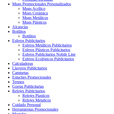
Mugs Promocionales Personalizados
Mugs Acrílico
Mugs Cerámica
Mugs Metálicos
Mugs Plásticos
Alcancías
Botilitos
Botilitos
Esferos Publicitarios
Esferos Metálicos Publicitarios
Esferos Plásticos Publicitarios
Esferos Publicitarios Nobile Line
Esferos Ecológicos Publicitarios
Calculadoras
Llaveros Publicitarios
Camisetas
Estuches Promocionales
Termos
Gorras Publicitarias
Relojes Publicitarios
Relojes Plasticos
Relojes Metalicos
Cuidado Personal
Herramientas Promocionales
Morrales