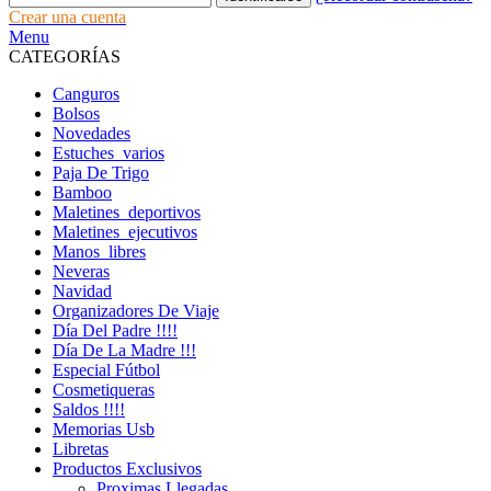
Crear una cuenta
Menu
CATEGORÍAS
Canguros
Bolsos
Novedades
Estuches_varios
Paja De Trigo
Bamboo
Maletines_deportivos
Maletines_ejecutivos
Manos_libres
Neveras
Navidad
Organizadores De Viaje
Día Del Padre !!!!
Día De La Madre !!!
Especial Fútbol
Cosmetiqueras
Saldos !!!!
Memorias Usb
Libretas
Productos Exclusivos
Proximas Llegadas