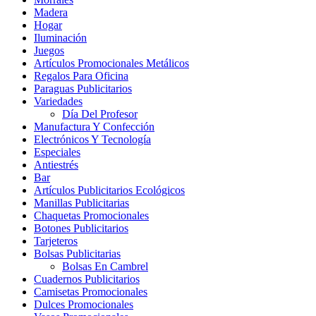
Madera
Hogar
Iluminación
Juegos
Artículos Promocionales Metálicos
Regalos Para Oficina
Paraguas Publicitarios
Variedades
Día Del Profesor
Manufactura Y Confección
Electrónicos Y Tecnología
Especiales
Antiestrés
Bar
Artículos Publicitarios Ecológicos
Manillas Publicitarias
Chaquetas Promocionales
Botones Publicitarios
Tarjeteros
Bolsas Publicitarias
Bolsas En Cambrel
Cuadernos Publicitarios
Camisetas Promocionales
Dulces Promocionales