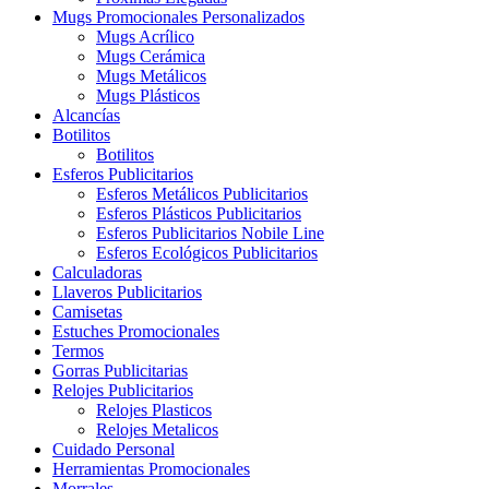
Mugs Promocionales Personalizados
Mugs Acrílico
Mugs Cerámica
Mugs Metálicos
Mugs Plásticos
Alcancías
Botilitos
Botilitos
Esferos Publicitarios
Esferos Metálicos Publicitarios
Esferos Plásticos Publicitarios
Esferos Publicitarios Nobile Line
Esferos Ecológicos Publicitarios
Calculadoras
Llaveros Publicitarios
Camisetas
Estuches Promocionales
Termos
Gorras Publicitarias
Relojes Publicitarios
Relojes Plasticos
Relojes Metalicos
Cuidado Personal
Herramientas Promocionales
Morrales