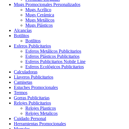
Mugs Promocionales Personalizados
Mugs Acrílico
Mugs Cerámica
Mugs Metálicos
Mugs Plásticos
Alcancías
Botilitos
Botilitos
Esferos Publicitarios
Esferos Metálicos Publicitarios
Esferos Plásticos Publicitarios
Esferos Publicitarios Nobile Line
Esferos Ecológicos Publicitarios
Calculadoras
Llaveros Publicitarios
Camisetas
Estuches Promocionales
Termos
Gorras Publicitarias
Relojes Publicitarios
Relojes Plasticos
Relojes Metalicos
Cuidado Personal
Herramientas Promocionales
Morrales