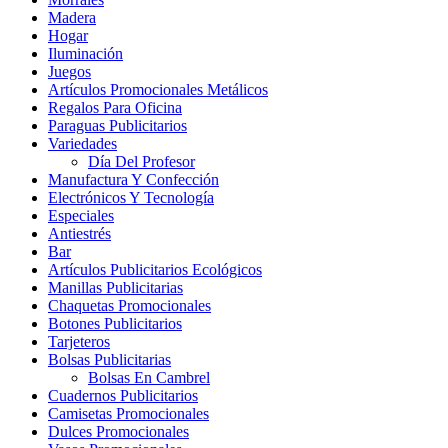
Madera
Hogar
Iluminación
Juegos
Artículos Promocionales Metálicos
Regalos Para Oficina
Paraguas Publicitarios
Variedades
Día Del Profesor
Manufactura Y Confección
Electrónicos Y Tecnología
Especiales
Antiestrés
Bar
Artículos Publicitarios Ecológicos
Manillas Publicitarias
Chaquetas Promocionales
Botones Publicitarios
Tarjeteros
Bolsas Publicitarias
Bolsas En Cambrel
Cuadernos Publicitarios
Camisetas Promocionales
Dulces Promocionales