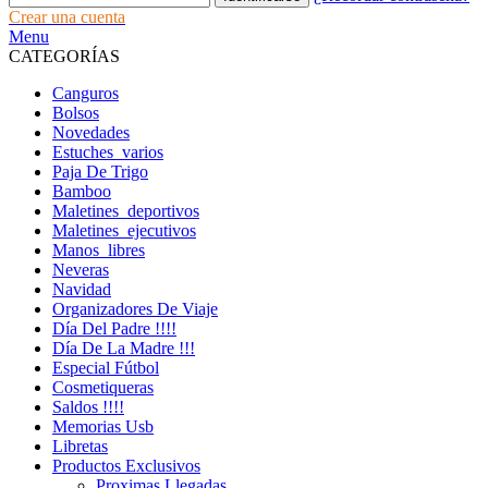
Crear una cuenta
Menu
CATEGORÍAS
Canguros
Bolsos
Novedades
Estuches_varios
Paja De Trigo
Bamboo
Maletines_deportivos
Maletines_ejecutivos
Manos_libres
Neveras
Navidad
Organizadores De Viaje
Día Del Padre !!!!
Día De La Madre !!!
Especial Fútbol
Cosmetiqueras
Saldos !!!!
Memorias Usb
Libretas
Productos Exclusivos
Proximas Llegadas