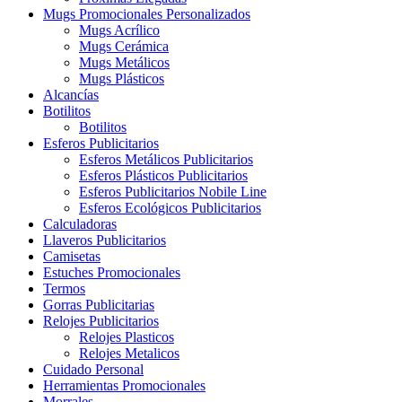
Mugs Promocionales Personalizados
Mugs Acrílico
Mugs Cerámica
Mugs Metálicos
Mugs Plásticos
Alcancías
Botilitos
Botilitos
Esferos Publicitarios
Esferos Metálicos Publicitarios
Esferos Plásticos Publicitarios
Esferos Publicitarios Nobile Line
Esferos Ecológicos Publicitarios
Calculadoras
Llaveros Publicitarios
Camisetas
Estuches Promocionales
Termos
Gorras Publicitarias
Relojes Publicitarios
Relojes Plasticos
Relojes Metalicos
Cuidado Personal
Herramientas Promocionales
Morrales