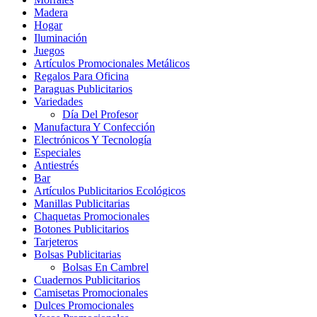
Madera
Hogar
Iluminación
Juegos
Artículos Promocionales Metálicos
Regalos Para Oficina
Paraguas Publicitarios
Variedades
Día Del Profesor
Manufactura Y Confección
Electrónicos Y Tecnología
Especiales
Antiestrés
Bar
Artículos Publicitarios Ecológicos
Manillas Publicitarias
Chaquetas Promocionales
Botones Publicitarios
Tarjeteros
Bolsas Publicitarias
Bolsas En Cambrel
Cuadernos Publicitarios
Camisetas Promocionales
Dulces Promocionales