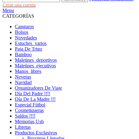
Crear una cuenta
Menu
CATEGORÍAS
Canguros
Bolsos
Novedades
Estuches_varios
Paja De Trigo
Bamboo
Maletines_deportivos
Maletines_ejecutivos
Manos_libres
Neveras
Navidad
Organizadores De Viaje
Día Del Padre !!!!
Día De La Madre !!!
Especial Fútbol
Cosmetiqueras
Saldos !!!!
Memorias Usb
Libretas
Productos Exclusivos
Proximas Llegadas