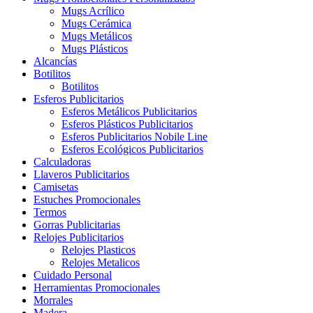
Mugs Acrílico
Mugs Cerámica
Mugs Metálicos
Mugs Plásticos
Alcancías
Botilitos
Botilitos
Esferos Publicitarios
Esferos Metálicos Publicitarios
Esferos Plásticos Publicitarios
Esferos Publicitarios Nobile Line
Esferos Ecológicos Publicitarios
Calculadoras
Llaveros Publicitarios
Camisetas
Estuches Promocionales
Termos
Gorras Publicitarias
Relojes Publicitarios
Relojes Plasticos
Relojes Metalicos
Cuidado Personal
Herramientas Promocionales
Morrales
Madera