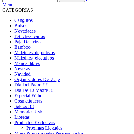
Menu
CATEGORÍAS
Canguros
Bolsos
Novedades
Estuches_varios
Paja De Trigo
Bamboo
Maletines_deportivos
Maletines_ejecutivos
Manos_libres
Neveras
Navidad
Organizadores De Viaje
Día Del Padre !!!!
Día De La Madre !!!
Especial Fútbol
Cosmetiqueras
Saldos !!!!
Memorias Usb
Libretas
Productos Exclusivos
Proximas Llegadas
Mugs Promocionales Personalizados