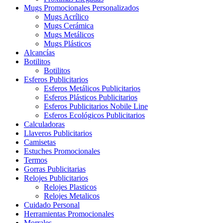
Mugs Promocionales Personalizados
Mugs Acrílico
Mugs Cerámica
Mugs Metálicos
Mugs Plásticos
Alcancías
Botilitos
Botilitos
Esferos Publicitarios
Esferos Metálicos Publicitarios
Esferos Plásticos Publicitarios
Esferos Publicitarios Nobile Line
Esferos Ecológicos Publicitarios
Calculadoras
Llaveros Publicitarios
Camisetas
Estuches Promocionales
Termos
Gorras Publicitarias
Relojes Publicitarios
Relojes Plasticos
Relojes Metalicos
Cuidado Personal
Herramientas Promocionales
Morrales