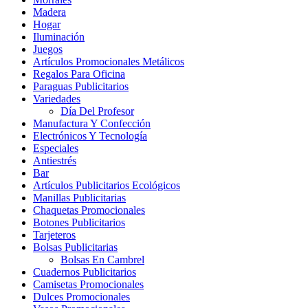
Madera
Hogar
Iluminación
Juegos
Artículos Promocionales Metálicos
Regalos Para Oficina
Paraguas Publicitarios
Variedades
Día Del Profesor
Manufactura Y Confección
Electrónicos Y Tecnología
Especiales
Antiestrés
Bar
Artículos Publicitarios Ecológicos
Manillas Publicitarias
Chaquetas Promocionales
Botones Publicitarios
Tarjeteros
Bolsas Publicitarias
Bolsas En Cambrel
Cuadernos Publicitarios
Camisetas Promocionales
Dulces Promocionales