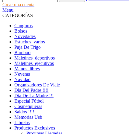
Crear una cuenta
Menu
CATEGORÍAS
Canguros
Bolsos
Novedades
Estuches_varios
Paja De Trigo
Bamboo
Maletines_deportivos
Maletines_ejecutivos
Manos_libres
Neveras
Navidad
Organizadores De Viaje
Día Del Padre !!!!
Día De La Madre !!!
Especial Fútbol
Cosmetiqueras
Saldos !!!!
Memorias Usb
Libretas
Productos Exclusivos
Proximas Llegadas