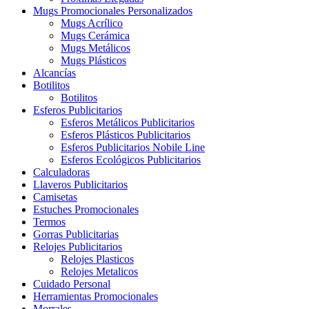
Mugs Promocionales Personalizados
Mugs Acrílico
Mugs Cerámica
Mugs Metálicos
Mugs Plásticos
Alcancías
Botilitos
Botilitos
Esferos Publicitarios
Esferos Metálicos Publicitarios
Esferos Plásticos Publicitarios
Esferos Publicitarios Nobile Line
Esferos Ecológicos Publicitarios
Calculadoras
Llaveros Publicitarios
Camisetas
Estuches Promocionales
Termos
Gorras Publicitarias
Relojes Publicitarios
Relojes Plasticos
Relojes Metalicos
Cuidado Personal
Herramientas Promocionales
Morrales