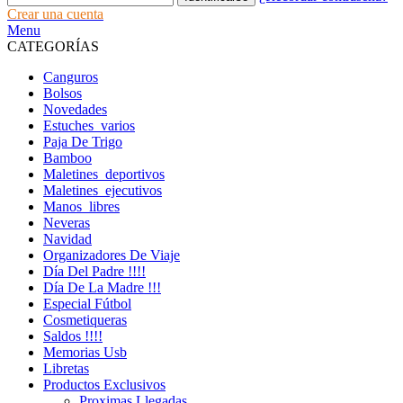
Crear una cuenta
Menu
CATEGORÍAS
Canguros
Bolsos
Novedades
Estuches_varios
Paja De Trigo
Bamboo
Maletines_deportivos
Maletines_ejecutivos
Manos_libres
Neveras
Navidad
Organizadores De Viaje
Día Del Padre !!!!
Día De La Madre !!!
Especial Fútbol
Cosmetiqueras
Saldos !!!!
Memorias Usb
Libretas
Productos Exclusivos
Proximas Llegadas