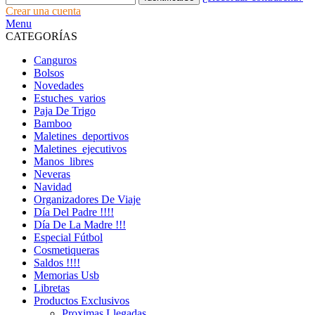
Crear una cuenta
Menu
CATEGORÍAS
Canguros
Bolsos
Novedades
Estuches_varios
Paja De Trigo
Bamboo
Maletines_deportivos
Maletines_ejecutivos
Manos_libres
Neveras
Navidad
Organizadores De Viaje
Día Del Padre !!!!
Día De La Madre !!!
Especial Fútbol
Cosmetiqueras
Saldos !!!!
Memorias Usb
Libretas
Productos Exclusivos
Proximas Llegadas