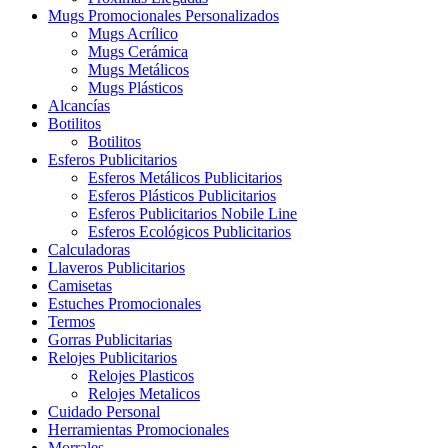
Mugs Promocionales Personalizados
Mugs Acrílico
Mugs Cerámica
Mugs Metálicos
Mugs Plásticos
Alcancías
Botilitos
Botilitos
Esferos Publicitarios
Esferos Metálicos Publicitarios
Esferos Plásticos Publicitarios
Esferos Publicitarios Nobile Line
Esferos Ecológicos Publicitarios
Calculadoras
Llaveros Publicitarios
Camisetas
Estuches Promocionales
Termos
Gorras Publicitarias
Relojes Publicitarios
Relojes Plasticos
Relojes Metalicos
Cuidado Personal
Herramientas Promocionales
Morrales